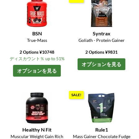
BSN
Syntrax
True-Mass
Goliath - Protein Gainer
2 Options ¥10748
2 Options ¥9831
ディスカウント％ up to 51%
オプションを見る
オプションを見る
SALE!
Healthy N Fit
Rule1
Muscular Weight Gain Rich
Mass Gainer Chocolate Fudge