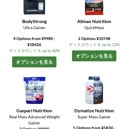
BodyStrong
Allmax Nutrition
Ultra Gainer
QuickMass
4 Options from ¥9980 -
2 Options ¥10748
¥18426
ディスカウント％ up to 22%
ディスカウント％ up to 60%
オプションを見る
オプションを見る
Gaspari Nutrition
Dymatize Nutrition
Real Mass Advanced Weight
Super Mass Gainer
Gainer
5 Options from ¥5834 -
3 Options ¥9980