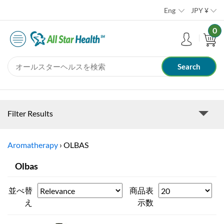
Eng
JPY
¥
0
Filter Results
Aromatherapy
›
OLBAS
Olbas
並べ替
商品表
え
示数