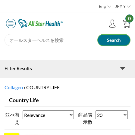
Eng
JPY
¥
0
Filter Results
Collagen
›
COUNTRY LIFE
Country Life
並べ替
商品表
え
示数