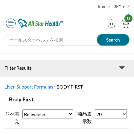
Eng
JPY
¥
0
Filter Results
Liver-Support Formulas
›
BODY FIRST
Body First
並べ替
商品表
え
示数