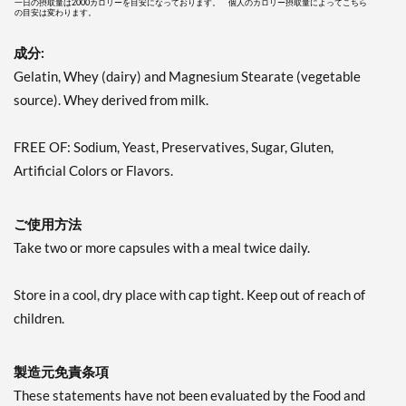
一日の摂取量は2000カロリーを目安になっております。 個人のカロリー摂取量によってこちら
の目安は変わります。
成分:
Gelatin, Whey (dairy) and Magnesium Stearate (vegetable
source). Whey derived from milk.
FREE OF: Sodium, Yeast, Preservatives, Sugar, Gluten,
Artificial Colors or Flavors.
ご使用方法
Take two or more capsules with a meal twice daily.
Store in a cool, dry place with cap tight. Keep out of reach of
children.
製造元免責条項
These statements have not been evaluated by the Food and