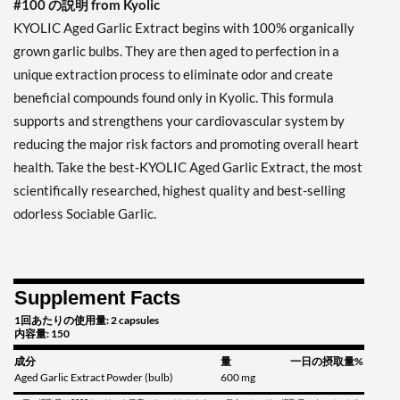
#100 の説明 from Kyolic
KYOLIC Aged Garlic Extract begins with 100% organically
grown garlic bulbs. They are then aged to perfection in a
unique extraction process to eliminate odor and create
beneficial compounds found only in Kyolic. This formula
supports and strengthens your cardiovascular system by
reducing the major risk factors and promoting overall heart
health. Take the best-KYOLIC Aged Garlic Extract, the most
scientifically researched, highest quality and best-selling
odorless Sociable Garlic.
Supplement Facts
1回あたりの使用量: 2 capsules
内容量: 150
成分
量
一日の摂取量%
Aged Garlic Extract Powder (bulb)
600 mg