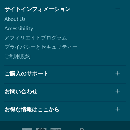
Caesar 12 fl.oz
サイトインフォメーション
販売価格: $4.39
About Us
ディスカウント％ 38%
Out of stock
Accessibility
Expected 8/19/2026
アフィリエイトプログラム
Email me when available
プライバシーとセキュリティー
Raspberry Vinaigrette 12
fl.oz
ご利用規約
販売価格: $4.39
ディスカウント％ 38%
ご購入のサポート
Out of stock
Expected 8/19/2026
Email me when available
お問い合わせ
Super Fruits Balsamic
Vinaigrette 12 fl.oz
販売価格: $4.39
お得な情報はここから
ディスカウント％ 38%
Out of stock
Expected 8/19/2026
Email me when available