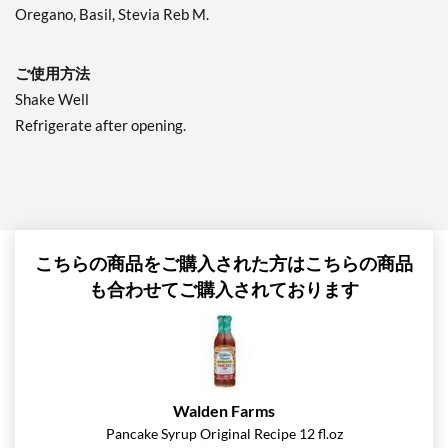
Sesame Ginger 12 fl.oz
Oregano, Basil, Stevia Reb M.
販売価格: $4.39
ディスカウント％ 38%
ご使用方法
Shake Well
カートに入れる »
Refrigerate after opening.
Sun Dried Tomato
Vinaigrette 12 fl.oz
販売価格: $4.39
ディスカウント％ 38%
カートに入れる »
こちらの商品をご購入された方はこちらの商品
Sweet Onion 12 fl.oz
も合わせてご購入されております
販売価格: $4.39
ディスカウント％ 38%
カートに入れる »
Thousand Island 12 fl.oz
Walden Farms
販売価格: $4.39
Pancake Syrup Original Recipe 12 fl.oz
ディスカウント％ 38%