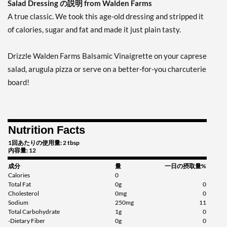
Salad Dressing の説明 from Walden Farms
12 fl.oz
A true classic. We took this age-old dressing and stripped it
販売価格: $3.51
SALE!
of calories, sugar and fat and made it just plain tasty.
ディスカウント％ 51%
カートに入れる »
Drizzle Walden Farms Balsamic Vinaigrette on your caprese
Garlic & Herb Vinaigrette
salad, arugula pizza or serve on a better-for-you charcuterie
12 fl.oz
board!
販売価格: $4.39
ディスカウント％ 38%
カートに入れる »
Nutrition Facts
Honey Balsamic
1回あたりの使用量: 2 tbsp
Vinaigrette 12 fl.oz
内容量: 12
販売価格: $4.39
成分
量
一日の摂取量%
ディスカウント％ 38%
Calories
0
Total Fat
0g
0
カートに入れる »
Cholesterol
0mg
0
Sodium
250mg
11
Honey Dijon 12 fl.oz
Total Carbohydrate
1g
0
販売価格: $4.39
-Dietary Fiber
0g
0