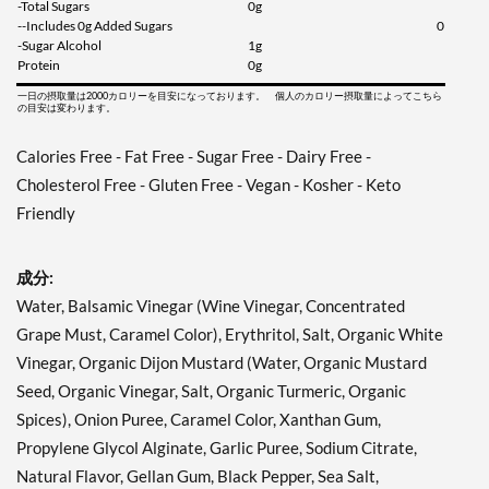
-Total Sugars
0g
ディスカウント％ 38%
--Includes 0g Added Sugars
0
-Sugar Alcohol
1g
カートに入れる »
Protein
0g
Italian 12 fl.oz
一日の摂取量は2000カロリーを目安になっております。 個人のカロリー摂取量によってこちら
の目安は変わります。
販売価格: $4.39
ディスカウント％ 38%
Calories Free - Fat Free - Sugar Free - Dairy Free -
Cholesterol Free - Gluten Free - Vegan - Kosher - Keto
カートに入れる »
Friendly
Pear & White Balsamic
Vinaigrette 12 fl.oz
販売価格: $4.39
成分:
ディスカウント％ 38%
Water, Balsamic Vinegar (Wine Vinegar, Concentrated
Grape Must, Caramel Color), Erythritol, Salt, Organic White
カートに入れる »
Vinegar, Organic Dijon Mustard (Water, Organic Mustard
Russian 12 fl.oz
Seed, Organic Vinegar, Salt, Organic Turmeric, Organic
販売価格: $4.39
Spices), Onion Puree, Caramel Color, Xanthan Gum,
ディスカウント％ 38%
Propylene Glycol Alginate, Garlic Puree, Sodium Citrate,
カートに入れる »
Natural Flavor, Gellan Gum, Black Pepper, Sea Salt,