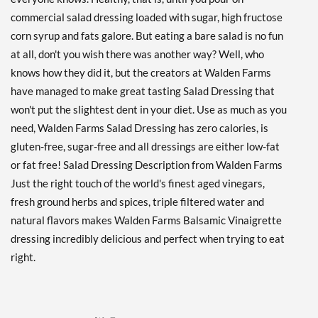
ディスカウント％ 38%
commercial salad dressing loaded with sugar, high fructose
カートに入れる »
corn syrup and fats galore. But eating a bare salad is no fun
at all, don't you wish there was another way? Well, who
Chipotle Ranch 12 fl.oz
knows how they did it, but the creators at Walden Farms
販売価格: $4.39
have managed to make great tasting Salad Dressing that
ディスカウント％ 38%
won't put the slightest dent in your diet. Use as much as you
カートに入れる »
need, Walden Farms Salad Dressing has zero calories, is
Creamy Bac'N 12 fl.oz
gluten-free, sugar-free and all dressings are either low-fat
販売価格: $4.39
or fat free! Salad Dressing Description from Walden Farms
ディスカウント％ 38%
Just the right touch of the world's finest aged vinegars,
fresh ground herbs and spices, triple filtered water and
カートに入れる »
natural flavors makes Walden Farms Balsamic Vinaigrette
French 12 fl.oz
dressing incredibly delicious and perfect when trying to eat
販売価格: $4.39
right.
ディスカウント％ 38%
カートに入れる »
French USE BY 10/22/26