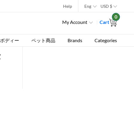
Help
Eng
USD
$
0
My Account
Cart
ボディー
ペット商品
Brands
Categories
z