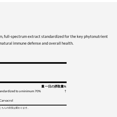
, full-spectrum extract standardized for the key phytonutrient
 natural immune defense and overall health.
量
一日の摂取量%
tandardized to a minimum 70%
†
 Carvacrol
てこちらの目安は変わります。