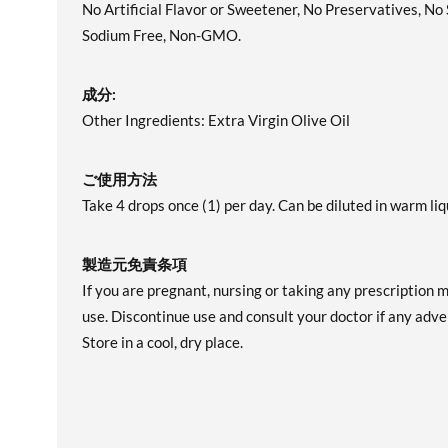
No Artificial Flavor or Sweetener, No Preservatives, No
Sodium Free, Non-GMO.
成分:
Other Ingredients: Extra Virgin Olive Oil
ご使用方法
Take 4 drops once (1) per day. Can be diluted in warm liq
製造元免責条項
If you are pregnant, nursing or taking any prescription 
use. Discontinue use and consult your doctor if any adver
Store in a cool, dry place.