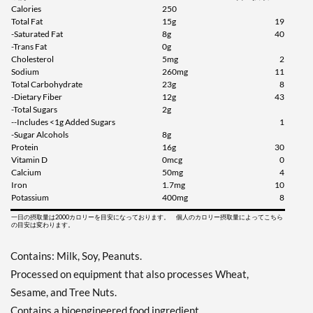
Calories
250
Total Fat
15g
19
カートに入れる »
-Saturated Fat
8g
40
Chocolate Peanut Butter 8
-Trans Fat
0g
bars
Cholesterol
5mg
2
Sodium
260mg
11
販売価格: $14.99
Total Carbohydrate
23g
8
ディスカウント％ 35%
-Dietary Fiber
12g
43
-Total Sugars
2g
カートに入れる »
--Includes <1g Added Sugars
1
-Sugar Alcohols
8g
Chocolate Peanut Butter
Protein
16g
30
Pretzel 4 bars
Vitamin D
0mcg
0
販売価格: $7.99
Calcium
50mg
4
Iron
1.7mg
10
ディスカウント％ 36%
Potassium
400mg
8
カートに入れる »
一日の摂取量は2000カロリーを目安になっております。 個人のカロリー摂取量によってこちら
の目安は変わります。
Peanut Butter Granola 4
bars
Contains: Milk, Soy, Peanuts.
販売価格: $7.99
Processed on equipment that also processes Wheat,
ディスカウント％ 36%
Sesame, and Tree Nuts.
Contains a bioengineered food ingredient.
カートに入れる »