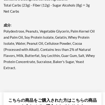
Total Carbs (23g) - Fiber (12g) - Sugar Alcohols (8g) = 3g
Peanut Butter Granola 12
Net Carbs
bars
販売価格: $21.99
ディスカウント％ 41%
成分:
Polydextrose, Peanuts, Vegetable Glycerin, Palm Kernel Oil
カートに入れる »
and Palm Oil, Soy Protein Isolate, Gelatin, Whey Protein
Peanut Butter Granola
Isolate, Water, Peanut Oil, Cellulose Powder, Cocoa
USE BY 11/6/26 4 bars
販売価格: $6.39
(Processed with Alkali). Contains less than 2% of Natural
SALE!
Flavors, Milk, Butterfat, Soy Lecithin, Guar Gum, Salt, Whey
ディスカウント％ 49%
Protein Concentrate, Sucralose, Baker's Sugar, Yeast
カートに入れる »
Extract.
Strawberry Shortcake 4
bars
販売価格: $7.99
ディスカウント％ 36%
カートに入れる »
こちらの商品をご購入された方はこちらの商品