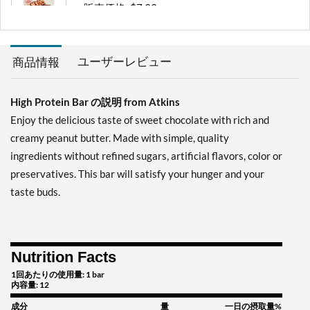
販売価格: $7.99
ディスカウント％ 36%
カートに入れる »
ユーザーレビュー
商品情報
Chocolate Chip Granola 8
bars
High Protein Bar の説明 from Atkins
販売価格: $14.99
ディスカウント％ 35%
Enjoy the delicious taste of sweet chocolate with rich and
creamy peanut butter. Made with simple, quality
カートに入れる »
ingredients without refined sugars, artificial flavors, color or
Chocolate Chip Granola
preservatives. This bar will satisfy your hunger and your
12 bars
taste buds.
販売価格: $21.99
ディスカウント％ 41%
カートに入れる »
Nutrition Facts
Chocolate Peanut Butter 4
bars
1回あたりの使用量: 1 bar
内容量: 12
販売価格: $7.99
成分
量
一日の摂取量%
ディスカウント％ 36%