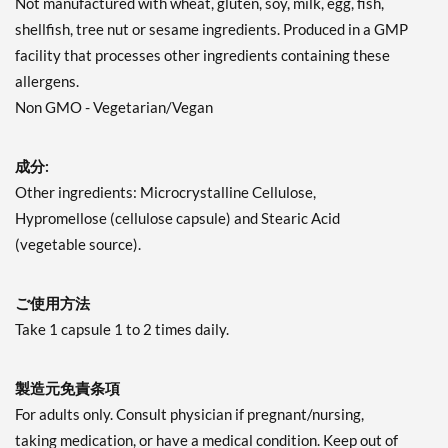
Not manufactured with wheat, gluten, soy, milk, egg, fish,
shellfish, tree nut or sesame ingredients. Produced in a GMP
facility that processes other ingredients containing these
allergens.
Non GMO - Vegetarian/Vegan
成分:
Other ingredients: Microcrystalline Cellulose,
Hypromellose (cellulose capsule) and Stearic Acid
(vegetable source).
ご使用方法
Take 1 capsule 1 to 2 times daily.
製造元免責条項
For adults only. Consult physician if pregnant/nursing,
taking medication, or have a medical condition. Keep out of