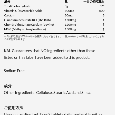
成分
量
一日の摂取量%
Total Carbohydrate
3g
1**
Vitamin C (as Ascorbic Acid)
300mg
500
Calcium
80mg
8
Glucosamine Sulfate KCI (shellfish)
1500mg
†
Chondroitin Sulfate Calcium (bovine)
1200mg
†
MSM (Methylsulfonylmethane)
1500mg
†
一日の摂取量は2000カロリーを目安になっております。 個人のカロリー摂取量によってこちら
の目安は変わります。
KAL Guarantees that NO ingredients other than those
listed on this label have been added to this product.
Sodium Free
成分:
Other Ingredients: Cellulose, Stearic Acid and Silica.
ご使用方法
Use only as directed. Take 3 tablets daily, preferably with a