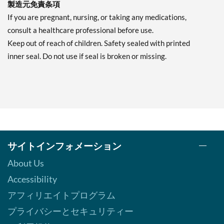
製造元免責条項
If you are pregnant, nursing, or taking any medications,
consult a healthcare professional before use.
Keep out of reach of children. Safety sealed with printed
inner seal. Do not use if seal is broken or missing.
サイトインフォメーション
About Us
Accessibility
アフィリエイトプログラム
プライバシーとセキュリティー