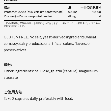
成分
量
一日の摂取量%
Pantothenic Acid (as D-calcium pantothenate)
500mg
10000
Calcium (as D-calcium pantothenate)
49mg
4
一日の摂取量は2000カロリーを目安になっております。 個人のカロリー摂取量によってこちら
の目安は変わります。
GLUTEN FREE. No salt, yeast-derived ingredients, wheat,
corn, soy, dairy products, or artificial colors, flavors, or
preservatives.
成分:
Other ingredients: cellulose, gelatin (capsule), magnesium
stearate
ご使用方法
Take 2 capsules daily, preferably with food.