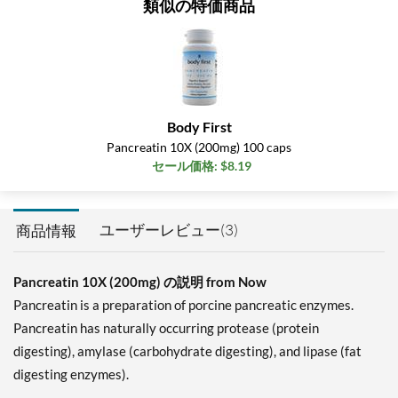
類似の特価商品
Body First
Pancreatin 10X (200mg) 100 caps
セール価格: $8.19
ユーザーレビュー(3)
商品情報
Pancreatin 10X (200mg) の説明 from Now
Pancreatin is a preparation of porcine pancreatic enzymes.
Pancreatin has naturally occurring protease (protein
digesting), amylase (carbohydrate digesting), and lipase (fat
digesting enzymes).