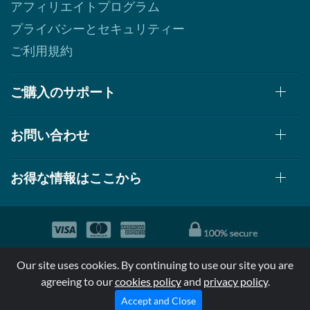
アフィリエイトプログラム
プライバシーとセキュリティー
ご利用規約
ご購入のサポート
お問い合わせ
お得な情報はここから
© 1999-2026, AllStarHealth.com | All Rights Reserved
Our site uses cookies. By continuing to use our site you are
*特定商品についての効果効能は米国食品医療局により評価されて
agreeing to our
cookies policy
and
privacy policy
.
おらず病気の診断、治療、治癒又は予防する事を承認されていま
せん。
Accept and Close