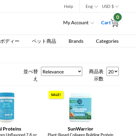
Help
Eng
USD
$
0
My Account
Cart
ボディー
ペット商品
Brands
Categories
並べ替
商品表
え
示数
SALE!
al Proteins
SunWarrior
gen Unflavored 7.8 oz
Plant-Based Collagen Building Protein