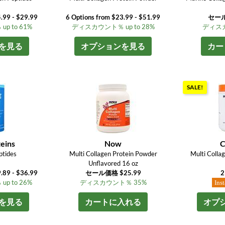
.99 - $29.99
6 Options from $23.99 - $51.99
セール
 to 61%
ディスカウント％ up to 28%
ディスカ
を見る
オプションを見る
カー
SALE!
teins
Now
C
ptides
Multi Collagen Protein Powder
Multi Colla
Unflavored 16 oz
.89 - $36.99
セール価格 $25.99
2
 to 26%
ディスカウント％ 35%
Ins
を見る
カートに入れる
オプ