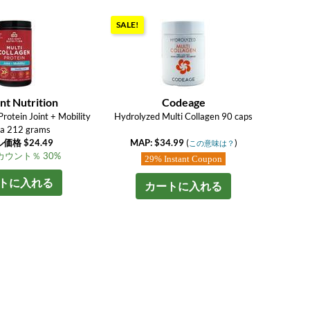
SALE!
nt Nutrition
Codeage
Protein Joint + Mobility
Hydrolyzed Multi Collagen 90 caps
la 212 grams
価格 $24.49
MAP: $34.99
(
)
この意味は？
ウント％ 30%
29% Instant Coupon
トに入れる
カートに入れる