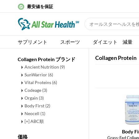
最安値を保証
サプリメント
スポーツ
ダイエット 減量
Collagen Protein
Collagen Protein ブランド
Ancient Nutrition (9)
SunWarrior (6)
Vital Proteins (6)
Codeage (3)
Orgain (3)
Body First (2)
Neocell (1)
[+] ABC順
Body Fi
価格
Grass-Fed Collag