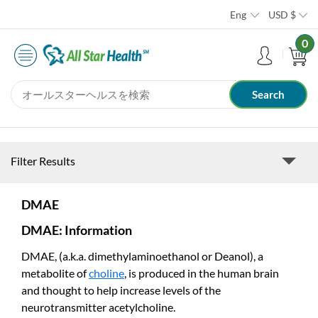
Eng
USD
$
0
Filter Results
DMAE
DMAE: Information
DMAE, (a.k.a. dimethylaminoethanol or Deanol), a
metabolite of
choline
, is produced in the human brain
and thought to help increase levels of the
neurotransmitter acetylcholine.