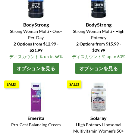
BodyStrong
BodyStrong
Strong Woman Multi - One-
Strong Woman Multi - High
Per-Day
Potency
2 Options from $12.99 -
2 Options from $15.99 -
$21.99
$29.99
ディスカウント％ up to 66%
ディスカウント％ up to 60%
オプションを見る
オプションを見る
SALE!
SALE!
Emerita
Solaray
Pro-Gest Balancing Cream
High Potency Liposomal
Multivitamin Women's 50+