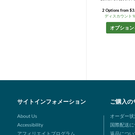
2 Options from $3
ディスカウント％ up
オプション
サイトインフォメーション
ご購入の
About Us
オーダー状
Accessibility
国際配送に
アフィリエイトプログラム
返品につい