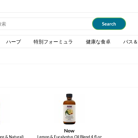
ハーブ
特別フォーミュラ
健康な食卓
バス＆
Now
re & Natural)
Lemon & Eucalyptus Oil Blend 4 fl.oz