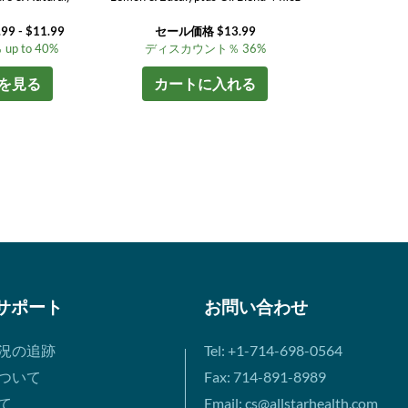
.99 - $11.99
セール価格 $13.99
 to 40%
ディスカウント％ 36%
を見る
カートに入れる
サポート
お問い合わせ
況の追跡
Tel: +1-714-698-0564
ついて
Fax: 714-891-8989
て
Email: cs@allstarhealth.com