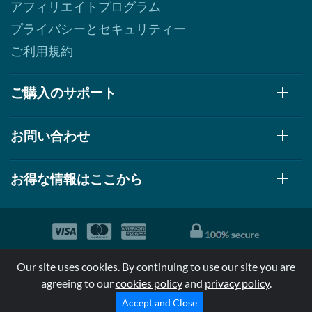
アフィリエイトプログラム
プライバシーとセキュリティー
ご利用規約
ご購入のサポート
お問い合わせ
お得な情報はここから
© 1999-2026, AllStarHealth.com | All Rights Reserved
Our site uses cookies. By continuing to use our site you are
*特定商品についての効果効能は米国食品医療局により評価されて
agreeing to our
cookies policy
and
privacy policy
.
おらず病気の診断、治療、治癒又は予防する事を承認されていま
せん。
Accept and Close