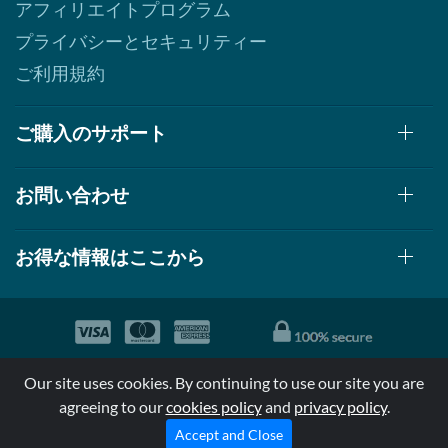
アフィリエイトプログラム
プライバシーとセキュリティー
ご利用規約
ご購入のサポート
お問い合わせ
お得な情報はここから
© 1999-2026, AllStarHealth.com | All Rights Reserved
Our site uses cookies. By continuing to use our site you are
*特定商品についての効果効能は米国食品医療局により評価されて
agreeing to our
cookies policy
and
privacy policy
.
おらず病気の診断、治療、治癒又は予防する事を承認されていま
せん。
Accept and Close