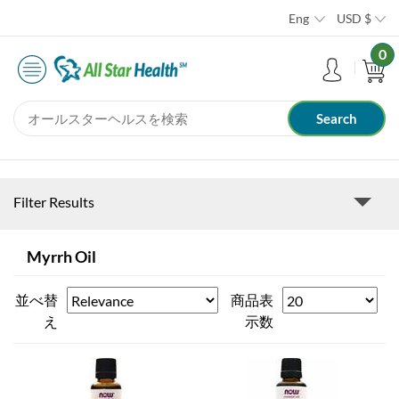
Eng
USD
$
0
Filter Results
Myrrh Oil
並べ替
商品表
え
示数