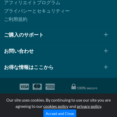
アフィリエイトプログラム
プライバシーとセキュリティー
ご利用規約
ご購入のサポート
お問い合わせ
お得な情報はここから
© 1999-2026, AllStarHealth.com | All Rights Reserved
Our site uses cookies. By continuing to use our site you are
*特定商品についての効果効能は米国食品医療局により評価されて
agreeing to our
cookies policy
and
privacy policy
.
おらず病気の診断、治療、治癒又は予防する事を承認されていま
せん。
Accept and Close