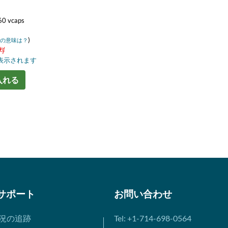
M
60 vcaps
)
の意味は？
料
表示されます
入れる
サポート
お問い合わせ
況の追跡
Tel: +1-714-698-0564