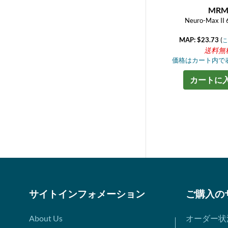
MR
Neuro-Max II 
MAP: $23.73
(
こ
送料無
価格はカート内で
カートに
サイトインフォメーション
ご購入の
About Us
オーダー状