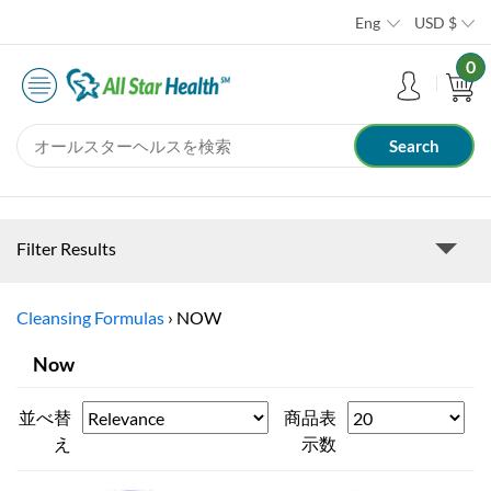
Eng
USD
$
0
Filter Results
Cleansing Formulas
›
NOW
Now
並べ替
商品表
え
示数