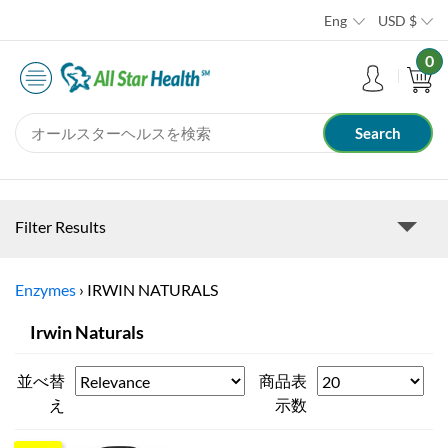
Eng
USD
$
0
Filter Results
Enzymes
›
IRWIN NATURALS
Irwin Naturals
並べ替
商品表
え
示数