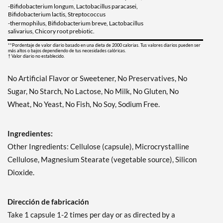
-Bifidobacterium longum, Lactobacillus paracasei,
Bifidobacterium lactis, Streptococcus
-thermophilus, Bifidobacterium breve, Lactobacillus
salivarius, Chicory root prebiotic.
**Pordentaje de valor diario basado en una dieta de 2000 calorias. Tus valores diarios pueden ser
más altos o bajos dependiendo de tus necesidades calóricas.
† Valor diario no establecido.
No Artificial Flavor or Sweetener, No Preservatives, No
Sugar, No Starch, No Lactose, No Milk, No Gluten, No
Wheat, No Yeast, No Fish, No Soy, Sodium Free.
Ingredientes:
Other Ingredients: Cellulose (capsule), Microcrystalline
Cellulose, Magnesium Stearate (vegetable source), Silicon
Dioxide.
Dirección de fabricación
Take 1 capsule 1-2 times per day or as directed by a