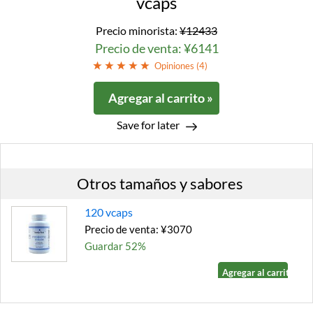
vcaps
Precio minorista:
¥12433
Precio de venta: ¥6141
Opiniones (
4
)
Agregar al carrito »
Save for later
Otros tamaños y sabores
120 vcaps
Precio de venta: ¥3070
Guardar 52%
Agregar al carrito »