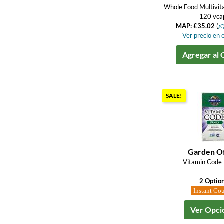
Whole Food Multivit
120 vca
MAP: £35.02
(
¿Q
Ver precio en e
Agregar al 
SALE!
Garden Of
Vitamin Code 
2 Optio
Instant Co
Ver Opci