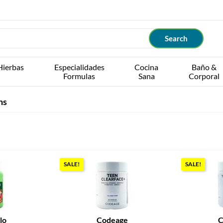
Hierbas
Especialidades
Cocina
Baño &
Formulas
Sana
Corporal
ns
SALE!
SALE!
lo
Codeage
C