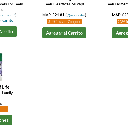
amin For Teens
Teen Clearface+ 60 caps
Teen Ferment
ps
)
MAP: £21.81
(
)
MAP: £2
ué es esto?
¿Qué es esto?
l carrito
31% Instant Coupon
23% I
Carrito
Agregar al Carrito
Agrega
 Life
- Family
ns
upon
ones