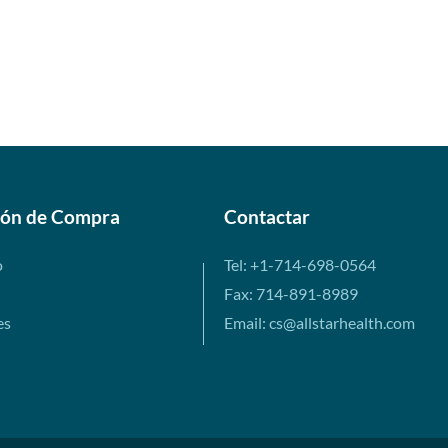
ión de Compra
Contactar
o
Tel: +1-714-698-0564
Fax: 714-891-8989
es
Email: cs@allstarhealth.com