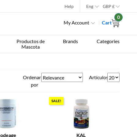
Help
Eng
GBP
£
0
My Account
Cart
Productos de
Brands
Categories
Mascota
Ordenar
Artículos
por
SALE!
odeage
KAL