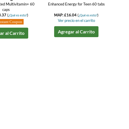
ed Multivitamin+ 60
Enhanced Energy for Teen 60 tabs
caps
3.37
(
)
MAP: £16.04
(
)
¿Qué es esto?
¿Qué es esto?
Ver precio en el carrito
nstant Coupon
Agregar al Carrito
r al Carrito