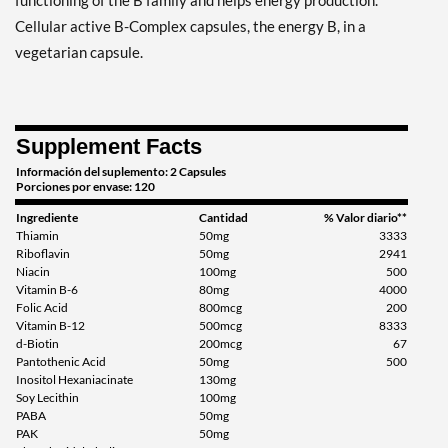
functioning of the B family and helps energy production.
Cellular active B-Complex capsules, the energy B, in a
vegetarian capsule.
Supplement Facts
Información del suplemento: 2 Capsules
Porciones por envase: 120
Ingrediente
Cantidad
% Valor diario**
Thiamin
50mg
3333
Riboflavin
50mg
2941
Niacin
100mg
500
Vitamin B-6
80mg
4000
Folic Acid
800mcg
200
Vitamin B-12
500mcg
8333
d-Biotin
200mcg
67
Pantothenic Acid
50mg
500
Inositol Hexaniacinate
130mg
Soy Lecithin
100mg
PABA
50mg
PAK
50mg