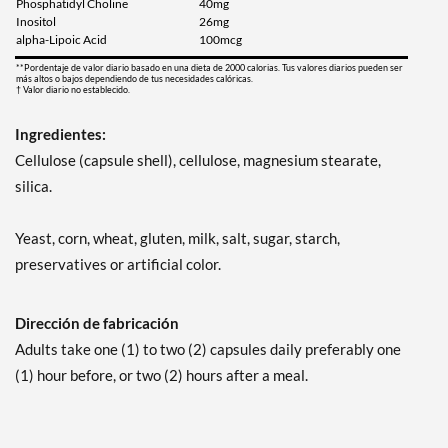
Phosphatidyl Choline
40mg
Inositol
26mg
alpha-Lipoic Acid
100mcg
**Pordentaje de valor diario basado en una dieta de 2000 calorias. Tus valores diarios pueden ser
más altos o bajos dependiendo de tus necesidades calóricas.
† Valor diario no establecido.
Ingredientes:
Cellulose (capsule shell), cellulose, magnesium stearate,
silica.
Yeast, corn, wheat, gluten, milk, salt, sugar, starch,
preservatives or artificial color.
Dirección de fabricación
Adults take one (1) to two (2) capsules daily preferably one
(1) hour before, or two (2) hours after a meal.