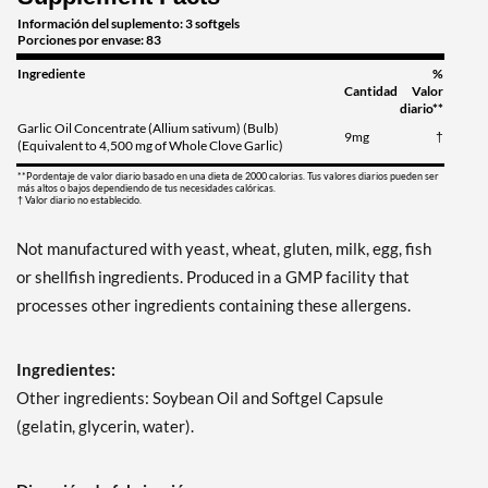
Información del suplemento: 3 softgels
Porciones por envase: 83
Ingrediente
%
Cantidad
Valor
diario**
Garlic Oil Concentrate (Allium sativum) (Bulb)
9mg
†
(Equivalent to 4,500 mg of Whole Clove Garlic)
**Pordentaje de valor diario basado en una dieta de 2000 calorias. Tus valores diarios pueden ser
más altos o bajos dependiendo de tus necesidades calóricas.
† Valor diario no establecido.
Not manufactured with yeast, wheat, gluten, milk, egg, fish
or shellfish ingredients. Produced in a GMP facility that
processes other ingredients containing these allergens.
Ingredientes:
Other ingredients: Soybean Oil and Softgel Capsule
(gelatin, glycerin, water).