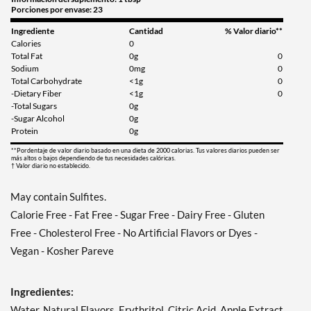
Porciones por envase: 23
Ingrediente
Cantidad
% Valor diario**
Calories
0
Total Fat
0g
0
Sodium
0mg
0
Total Carbohydrate
<1g
0
-Dietary Fiber
<1g
0
-Total Sugars
0g
-Sugar Alcohol
0g
Protein
0g
**Pordentaje de valor diario basado en una dieta de 2000 calorias. Tus valores diarios pueden ser
más altos o bajos dependiendo de tus necesidades calóricas.
† Valor diario no establecido.
May contain Sulfites.
Calorie Free - Fat Free - Sugar Free - Dairy Free - Gluten
Free - Cholesterol Free - No Artificial Flavors or Dyes -
Vegan - Kosher Pareve
Ingredientes:
Water, Natural Flavors, Erythritol, Citric Acid, Apple Extract