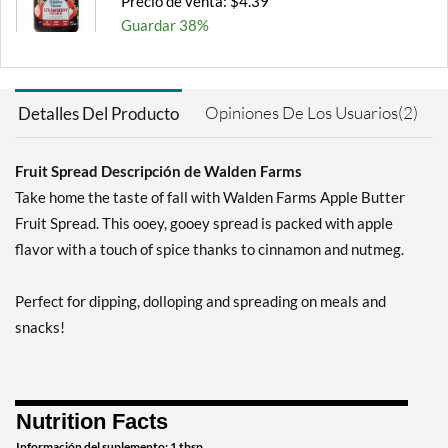
Precio de venta: $4.39
Guardar 38%
Agregar al carrito »
Orange Marmalade 12 oz
Opiniones De Los Usuarios(2)
Detalles Del Producto
Precio de venta: $4.39
Guardar 38%
Out of stock
Fruit Spread Descripción de Walden Farms
Expected 8/13/2026
Take home the taste of fall with Walden Farms Apple Butter
Email me when available
Fruit Spread. This ooey, gooey spread is packed with apple
Raspberry 12 oz
flavor with a touch of spice thanks to cinnamon and nutmeg.
Precio de venta: $4.39
Guardar 38%
Perfect for dipping, dolloping and spreading on meals and
Out of stock
snacks!
Expected 8/18/2026
Email me when available
Nutrition Facts
Información del suplemento: 1 tbsp