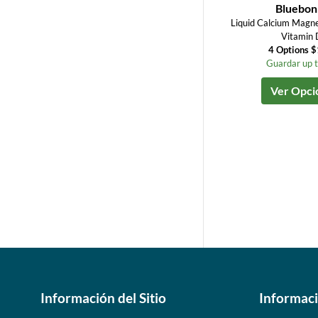
Bluebon
Liquid Calcium Magne
Vitamin
4 Options 
Guardar up 
Ver Opci
Información del Sitio
Informac