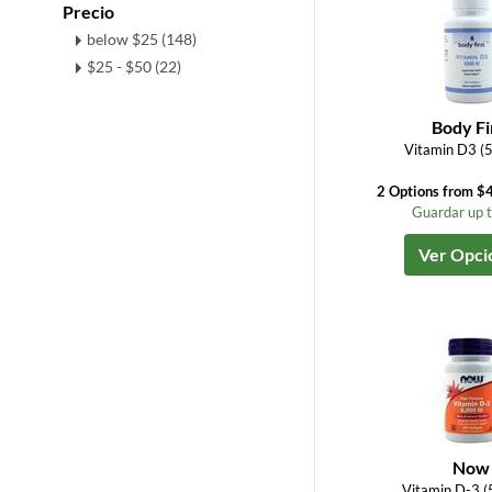
Precio
below $25 (148)
$25 - $50 (22)
Body Fi
Vitamin D3 (
2 Options from $4
Guardar up 
Ver Opci
Now
Vitamin D-3 