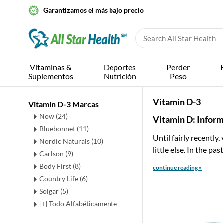
Garantizamos el más bajo precio
Vitaminas &
Deportes
Perder
Suplementos
Nutrición
Peso
Vitamin D-3
Vitamin D-3 Marcas
Now (24)
Vitamin D: Infor
Bluebonnet (11)
Until fairly recently
Nordic Naturals (10)
little else. In the pa
Carlson (9)
Body First (8)
continue reading »
Country Life (6)
Solgar (5)
[+] Todo Alfabéticamente