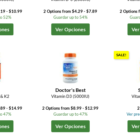
.19 - $10.99
2 Options from $4.29 - $7.89
2 Options 
to 52%
Guardar up to 54%
Guard
ones
Ver Opciones
Ver
SALE!
Doctor's Best
 & K2
Vitamin D3 (5000IU)
Vita
.89 - $14.99
2 Options from $8.99 - $12.99
2
to 47%
Guardar up to 47%
Ver prec
ones
Ver Opciones
Ver