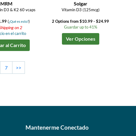
MRM
Solgar
in D3 & K2 60 vcaps
Vitamin D3 (125mcg)
1.99
(
)
2 Options from $10.99 - $24.99
¿Qué es esto?
Guardar up to 41%
Shipping on 2
io en el carrito
Ver Opciones
r al Carrito
7
>>
Mantenerme Conectado