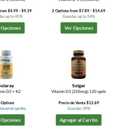
from $4.99 - $9.39
2 Options from $7.89 - $14.69
ar up to 45%
Guardar up to 54%
 Opciones
Ver Opciones
Solaray
Solgar
min D3 + K2
Vitamin D3 (250mcg) 120 sgels
 Options
Precio de Venta $12.69
io en el carrito
Guardar 39%
 Opciones
Agregar al Carrito