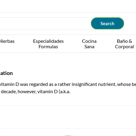
Hierbas
Especialidades
Cocina
Baño &
Formulas
Sana
Corporal
mation
, vitamin D was regarded as a rather insignificant nutrient, whose 
st decade, however, vitamin D (a.k.a.