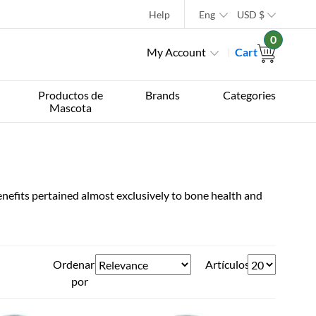
Help
Eng
USD
$
0
My Account
Cart
Productos de
Brands
Categories
Mascota
benefits pertained almost exclusively to bone health and
Ordenar
Artículos
por