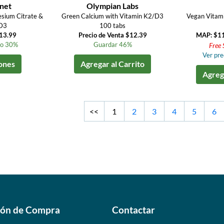
net
Olympian Labs
sium Citrate &
Green Calcium with Vitamin K2/D3
Vegan Vitam
 D3
100 tabs
$13.99
Precio de Venta $12.39
MAP: $1
to 30%
Guardar 46%
Free 
Ver prec
ones
Agregar al Carrito
Agrega
<<
1
2
3
4
5
6
ión de Compra
Contactar