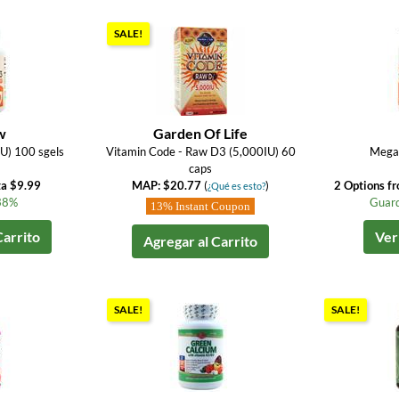
SALE!
w
Garden Of Life
U) 100 sgels
Vitamin Code - Raw D3 (5,000IU) 60
Mega
caps
ta $9.99
MAP: $20.77
(
)
2 Options f
¿Qué es esto?
38%
Guard
13% Instant Coupon
Carrito
Ver
Agregar al Carrito
SALE!
SALE!