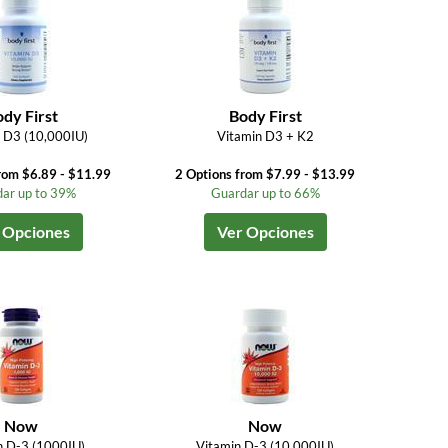
dy First
Body First
 D3 (10,000IU)
Vitamin D3 + K2
rom $6.89 - $11.99
2 Options from $7.99 - $13.99
ar up to 39%
Guardar up to 66%
 Opciones
Ver Opciones
Now
Now
n D-3 (1000IU)
Vitamin D-3 (10,000IU)