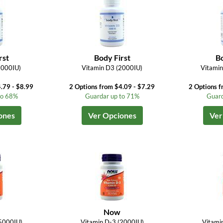
rst
Body First
Bo
5000IU)
Vitamin D3 (2000IU)
Vitamin
.79 - $8.99
2 Options from $4.09 - $7.29
2 Options f
to 68%
Guardar up to 71%
Guard
ones
Ver Opciones
Ver
Now
(5000IU)
Vitamin D-3 (2000IU)
Vitami