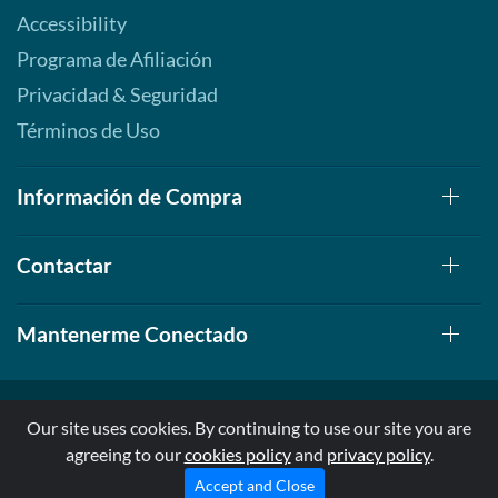
Accessibility
Programa de Afiliación
Privacidad & Seguridad
Términos de Uso
Información de Compra
Contactar
Mantenerme Conectado
Our site uses cookies. By continuing to use our site you are
agreeing to our
cookies policy
and
privacy policy
.
© 1999-2026, AllStarHealth.com | All Rights Reserved
* Estas declaraciones no han sido evaluadas por la FDA
Accept and Close