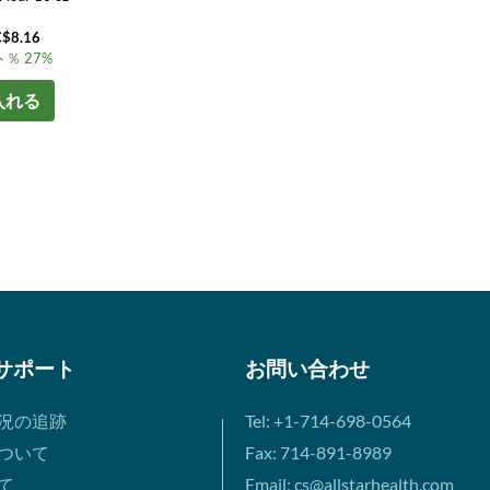
8.16
％ 27%
入れる
サポート
お問い合わせ
況の追跡
Tel: +1-714-698-0564
ついて
Fax: 714-891-8989
て
Email: cs@allstarhealth.com