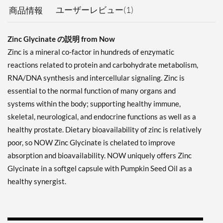
ユーザーレビュー(1)
商品情報
Zinc Glycinate の説明 from Now
Zinc is a mineral co-factor in hundreds of enzymatic
reactions related to protein and carbohydrate metabolism,
RNA/DNA synthesis and intercellular signaling. Zinc is
essential to the normal function of many organs and
systems within the body; supporting healthy immune,
skeletal, neurological, and endocrine functions as well as a
healthy prostate. Dietary bioavailability of zinc is relatively
poor, so NOW Zinc Glycinate is chelated to improve
absorption and bioavailability. NOW uniquely offers Zinc
Glycinate in a softgel capsule with Pumpkin Seed Oil as a
healthy synergist.