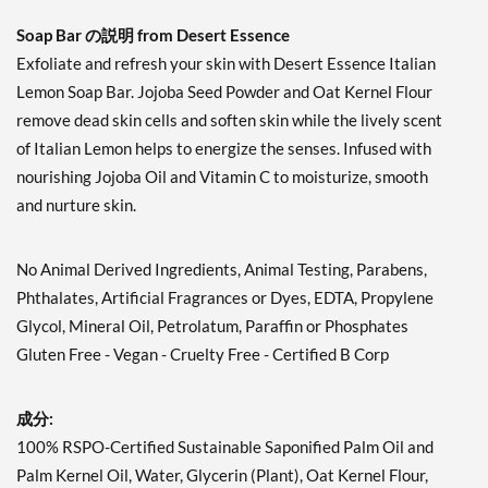
Exfoliating Manuka Oil &
Soap Bar の説明 from Desert Essence
Tea Tree Oil 5 oz
Exfoliate and refresh your skin with Desert Essence Italian
MAP (
この意味は？
):
Lemon Soap Bar. Jojoba Seed Powder and Oat Kernel Flour
$6.20
価格はカート内で表示されま
remove dead skin cells and soften skin while the lively scent
す
SALE!
of Italian Lemon helps to energize the senses. Infused with
nourishing Jojoba Oil and Vitamin C to moisturize, smooth
カートに入れる »
and nurture skin.
Tea Tree Therapy 5 oz
MAP (
この意味は？
):
$6.20
No Animal Derived Ingredients, Animal Testing, Parabens,
価格はカート内で表示されま
Phthalates, Artificial Fragrances or Dyes, EDTA, Propylene
す
SALE!
Glycol, Mineral Oil, Petrolatum, Paraffin or Phosphates
カートに入れる »
Gluten Free - Vegan - Cruelty Free - Certified B Corp
成分:
100% RSPO-Certified Sustainable Saponified Palm Oil and
Palm Kernel Oil, Water, Glycerin (Plant), Oat Kernel Flour,