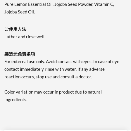
Pure Lemon Essential Oil, Jojoba Seed Powder, Vitamin C,
Jojoba Seed Oil.
ご使用方法
Lather and rinse well.
製造元免責条項
For external use only. Avoid contact with eyes. In case of eye
contact immediately rinse with water. If any adverse
reaction occurs, stop use and consult a doctor.
Color variation may occur in product due to natural
ingredients.