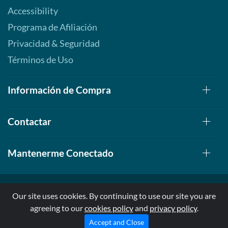
Accessibility
Programa de Afiliación
Privacidad & Seguridad
Términos de Uso
Información de Compra
Contactar
Mantenerme Conectado
Our site uses cookies. By continuing to use our site you are
agreeing to our
cookies policy
and
privacy policy
.
© 1999-2026, AllStarHealth.com | All Rights Reserved
* Estas declaraciones no han sido evaluadas por la FDA
Accept and Close