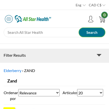
Eng
CAD
C$
0
Filter Results
Elderberry
›
ZAND
Zand
Ordenar
Artículos
por