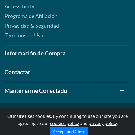
Accessibility
Programa de Afiliación
Privacidad & Seguridad
Términos de Uso
Información de Compra
Contactar
Mantenerme Conectado
Our site uses cookies. By continuing to use our site you are
agreeing to our
cookies policy
and
privacy policy
.
© 1999-2026, AllStarHealth.com | All Rights Reserved
* Estas declaraciones no han sido evaluadas por la FDA
Accept and Close